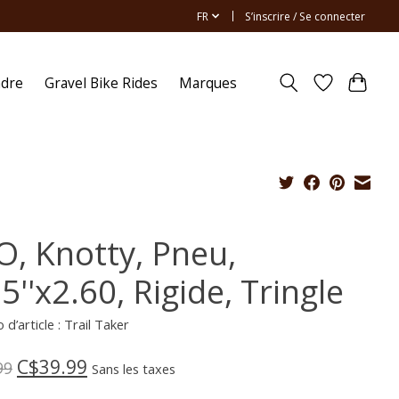
FR
S’inscrire / Se connecter
ndre
Gravel Bike Rides
Marques
O, Knotty, Pneu,
5''x2.60, Rigide, Tringle
d’article : Trail Taker
C$39.99
99
Sans les taxes