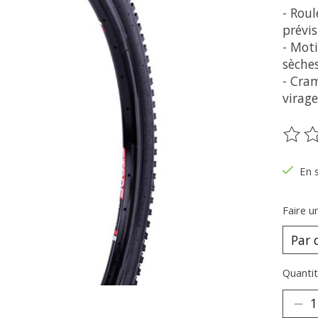
- Rou
prévis
- Moti
sèches
- Cra
virag
Ce pr
En 
Faire u
Quantit