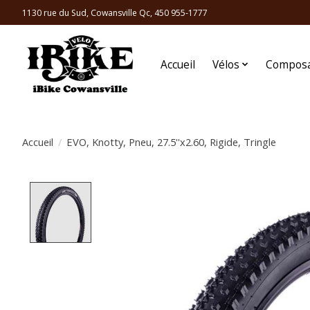
1130 rue du Sud, Cowansville Qc, 450 955-1777
Accueil
Vélos
Compos
Accueil
/
EVO, Knotty, Pneu, 27.5''x2.60, Rigide, Tringle
Product image slideshow Items