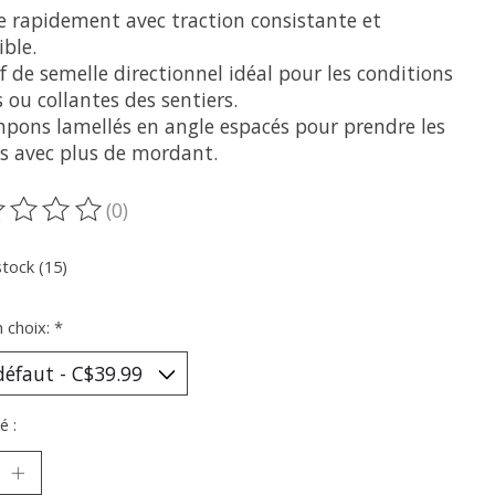
le rapidement avec traction consistante et
ible.
f de semelle directionnel idéal pour les conditions
 ou collantes des sentiers.
mpons lamellés en angle espacés pour prendre les
es avec plus de mordant.
(0)
oduit est évalué à
0
sur 5
stock (15)
n choix:
*
é :