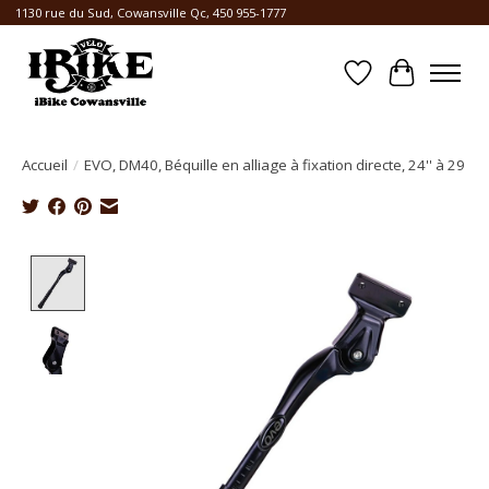
1130 rue du Sud, Cowansville Qc, 450 955-1777
Liste de souhait
Panier
Accueil
/
EVO, DM40, Béquille en alliage à fixation directe, 24'' à 29
Product image slideshow Items