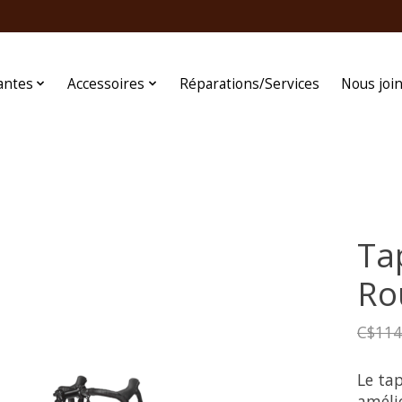
antes
Accessoires
Réparations/Services
Nous joi
Tap
Ro
C$114
Le tap
amélio