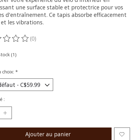
ssant une surface stable et protectrice pour vos
es d'entraînement. Ce tapis absorbe efficacement
 et les vibrations.
(0)
oduit est évalué à
0
sur 5
stock (1)
n choix:
*
é :
Ajouter au panier