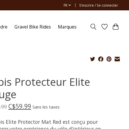
FR
S’inscrire / Se connecter
ndre
Gravel Bike Rides
Marques
is Protecteur Elite
uge
C$59.99
.99
Sans les taxes
is Elite Protector Mat Red est conçu pour
rer votre expérience du vélo d'intérieur en