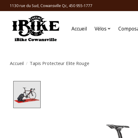
1130 rue du Sud, Cowansville Qc, 450 955-1777
Accueil
Vélos
Compos
Accueil
/
Tapis Protecteur Elite Rouge
Product image slideshow Items