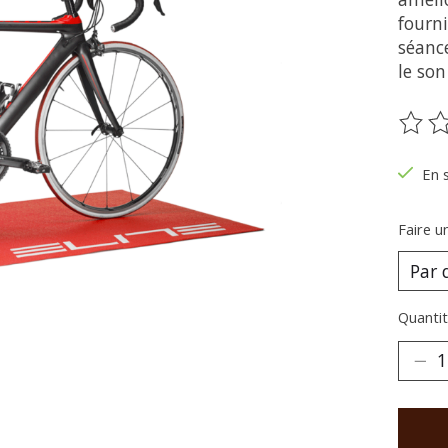
fourni
séanc
le son
Ce pr
En 
Faire u
Quantit