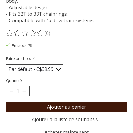
body.
- Adjustable design.
- Fits 32T to 38T chainrings.
- Compatible with 1x drivetrain systems.
(0)
Ce produit est évalué à
0
sur 5
En stock (3)
Faire un choix:
*
Quantité :
Ajouter au panier
Ajouter à la liste de souhaits
Acheter maintenant