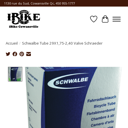
1130 rue du Sud, Cowansville Qc, 450 955-1777
Liste de souhait
Panier
Accueil
/
Schwalbe Tube 29X1,75-2,40 Valve Schraeder
Product image slideshow Items