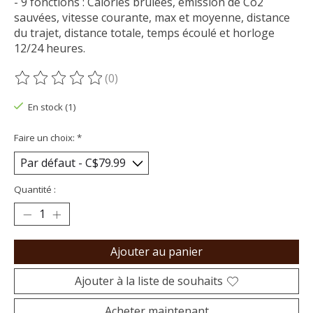
- 9 fonctions : Calories brulées, émission de Co2
sauvées, vitesse courante, max et moyenne, distance
du trajet, distance totale, temps écoulé et horloge
12/24 heures.
(0)
Ce produit est évalué à
0
sur 5
En stock (1)
Faire un choix:
*
Quantité :
Ajouter au panier
Ajouter à la liste de souhaits
Acheter maintenant