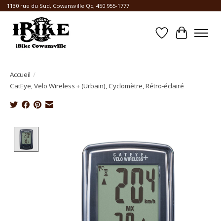
1130 rue du Sud, Cowansville Qc, 450 955-1777
Liste de souhait
Panier
Accueil
/
CatEye, Velo Wireless + (Urbain), Cyclomètre, Rétro-éclairé
Product image slideshow Items