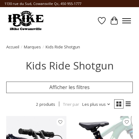
1130 rue du Sud, Cowansville Qc, 450 955-1777
Liste de souhait
Panier
Accueil
/
Marques
/
Kids Ride Shotgun
Kids Ride Shotgun
Afficher les filtres
2 produits
Trier par
Les plus vus