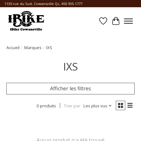
1130 rue du Sud, Cowansville Qc, 450 955-1777
Liste de souhait
Panier
Accueil
/
Marques
/
IXS
IXS
Afficher les filtres
0 produits
Trier par
Les plus vus
Aucun produit n'a été trouvé