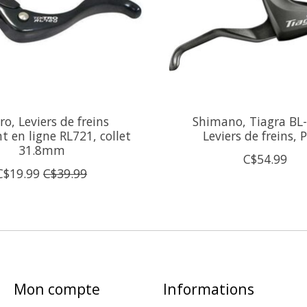
ro, Leviers de freins
Shimano, Tiagra BL
t en ligne RL721, collet
Leviers de freins, 
31.8mm
C$54.99
C$19.99
C$39.99
Mon compte
Informations