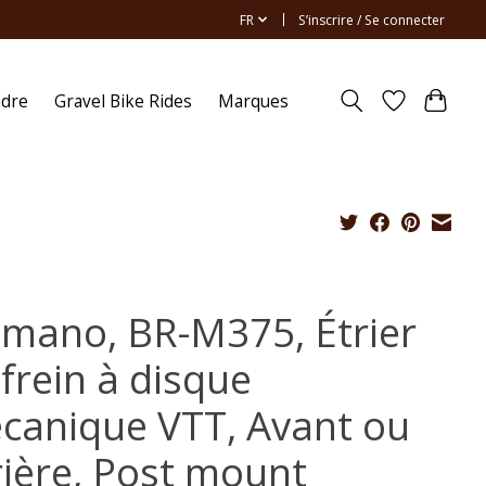
FR
S’inscrire / Se connecter
ndre
Gravel Bike Rides
Marques
imano, BR-M375, Étrier
frein à disque
canique VTT, Avant ou
rière, Post mount