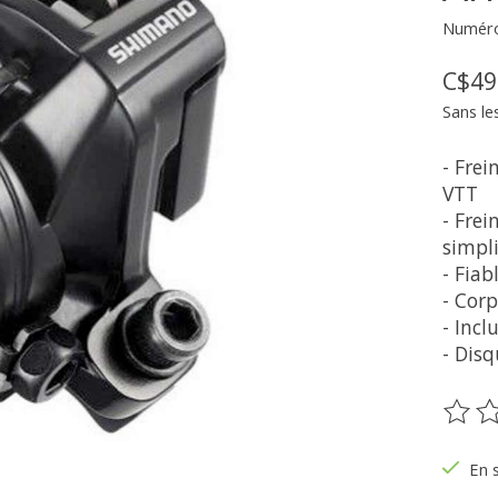
Numéro
C$49
Sans le
- Fre
VTT
- Frei
simpli
- Fiab
- Cor
- Incl
- Dis
Ce pr
En 