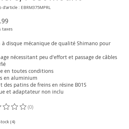
 d’article : EBRM375MPRL
.99
s taxes
in à disque mécanique de qualité Shimano pour
nage nécessitant peu d'effort et passage de câbles
fié
le en toutes conditions
ps en aluminium
ut des patins de freins en résine B01S
que et adaptateur non inclu
(0)
oduit est évalué à
0
sur 5
stock (4)