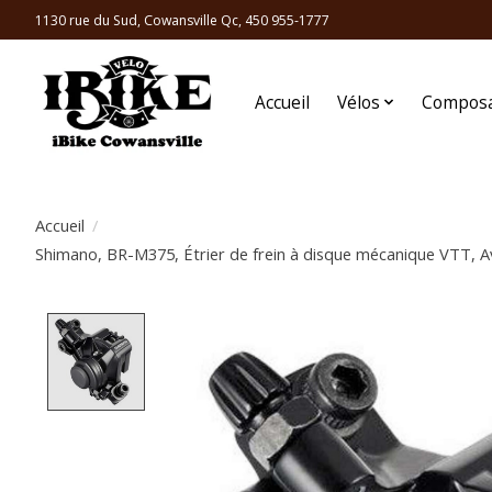
1130 rue du Sud, Cowansville Qc, 450 955-1777
Accueil
Vélos
Compos
Accueil
/
Shimano, BR-M375, Étrier de frein à disque mécanique VTT, A
Product image slideshow Items