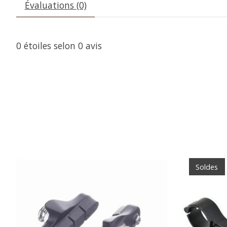
Évaluations (0)
0
étoiles selon
0
avis
Articles du carrousel de produits
Soldes