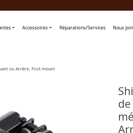
antes
Accessoires
Réparations/Services
Nous joi
vant ou Arrière, Post mount
Sh
de 
mé
Ar