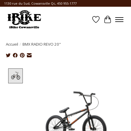
1130 rue du Sud, Cowansville Qc, 450 955-1777
Liste de souhait
Panier
Accueil
/
BMX RADIO REVO 20"
Product image slideshow Items