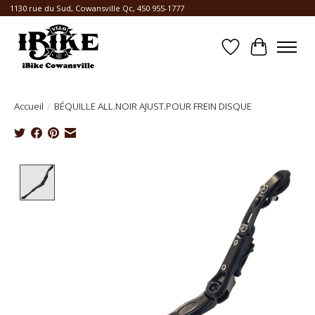
1130 rue du Sud, Cowansville Qc, 450 955-1777
Liste de souhait
Panier
Accueil
/
BÉQUILLE ALL.NOIR AJUST.POUR FREIN DISQUE
Product image slideshow Items