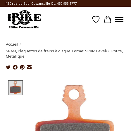
1130 rue du Sud, Cowansville Qc, 450 955-1777
Liste de souhait
Panier
Accueil
/
SRAM, Plaquettes de freins à disque, Forme: SRAM Level/2, Route,
Métallique
Product image slideshow Items