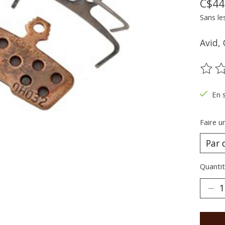
C$44
Sans le
Avid, 
Ce pr
En 
Faire u
Quantit