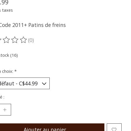
.99
s taxes
Code 2011+ Patins de freins
(0)
oduit est évalué à
0
sur 5
stock (16)
n choix:
*
é :
Ajouter au panier