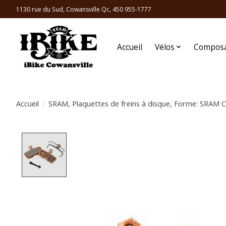
1130 rue du Sud, Cowansville Qc, 450 955-1777
Accueil
Vélos
Compos
Accueil
/
SRAM, Plaquettes de freins à disque, Forme: SRAM C
Product image slideshow Items